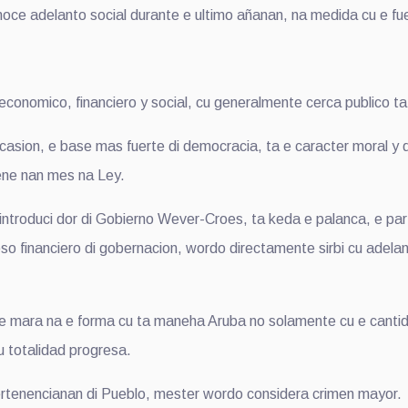
delanto social durante e ultimo añanan, na medida cu e fuente
nomico, financiero y social, cu generalmente cerca publico ta 
sion, e base mas fuerte di democracia, ta e caracter moral y di
tene nan mes na Ley.
 introduci dor di Gobierno Wever-Croes, ta keda e palanca, e par
so financiero di gobernacion, wordo directamente sirbi cu adelant
te mara na e forma cu ta maneha Aruba no solamente cu e cantida
 totalidad progresa.
pertenencianan di Pueblo, mester wordo considera crimen mayor.