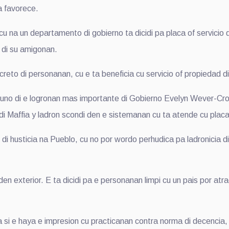
a favorece.
 na un departamento di gobierno ta dicidi pa placa of servicio 
f di su amigonan.
reto di personanan, cu e ta beneficia cu servicio of propiedad d
ta uno di e logronan mas importante di Gobierno Evelyn Wever-Cro
di Maffia y ladron scondi den e sistemanan cu ta atende cu placa
i husticia na Pueblo, cu no por wordo perhudica pa ladronicia di 
s den exterior. E ta dicidi pa e personanan limpi cu un pais por at
ba si e haya e impresion cu practicanan contra norma di decencia, 