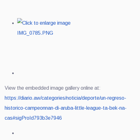
View the embedded image gallery online at:
https://diario.aw/categories/noticia/deporte/un-regreso-
historico-campeonnan-di-aruba-little-league-ta-bek-na-
cas#sigProId793b3e7946