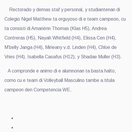
Rectorado y demas staf y personal, y studiantenan di
Colegio Nigel Matthew ta orguyoso di e team campeon, cu
ta consisti di Amariënn Thomas (Klas H5), Andrea
Contreras (H5), Nayah Whitfield (H4), Elissa Cen (H4),
M’belly Janga (H4), Mirieany v.d. Linden (H4), Chloe de
Vries (H4), Isabella Casafus (H12), y Shadae Muller (H3).
A compronde e animo di e alumnonan ta basta halto,
como cu e team di Volleyball Masculino tambe a titula
campeon den Competencia WE.