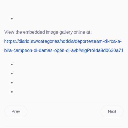
View the embedded image gallery online at:
https://diario.aw/categories/noticia/deporte/team-di-rca-a-
bira-campeon-di-damas-open-di-avb#sigProIda9d0630a71
Prev
Next