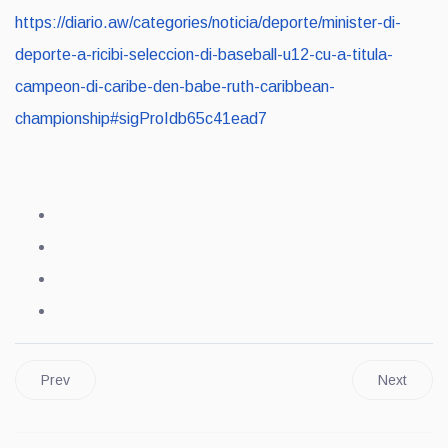
https://diario.aw/categories/noticia/deporte/minister-di-
deporte-a-ricibi-seleccion-di-baseball-u12-cu-a-titula-
campeon-di-caribe-den-babe-ruth-caribbean-
championship#sigProIdb65c41ead7
Prev
Next