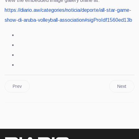
View the embedded image gallery online at:
https://diario.aw/categories/noticia/deporte/all-star-game-
show-di-aruba-volleyball-association#sigProIdf1560ed13b
Prev
Next