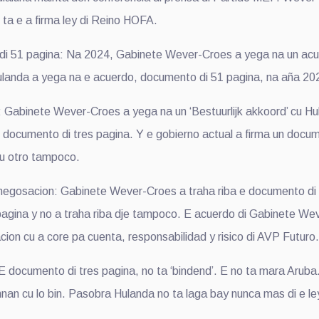
 ta e a firma ley di Reino HOFA.
 51 pagina: Na 2024, Gabinete Wever-Croes a yega na un acuer
ulanda a yega na e acuerdo, documento di 51 pagina, na aña 202
Gabinete Wever-Croes a yega na un ‘Bestuurlijk akkoord’ cu Hul
 documento di tres pagina. Y e gobierno actual a firma un docum
u otro tampoco.
negosacion: Gabinete Wever-Croes a traha riba e documento di 
gina y no a traha riba dje tampoco. E acuerdo di Gabinete Wev
ion cu a core pa cuenta, responsabilidad y risico di AVP Futuro.
 documento di tres pagina, no ta ‘bindend’. E no ta mara Arub
sunnan cu lo bin. Pasobra Hulanda no ta laga bay nunca mas di e 