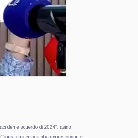
i den e acuerdo di 2024”, asina
Croes a reacciona riba expresionnan di