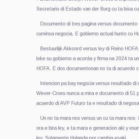
Secretario di Estado van der Burg cu ta bisa cu
Documento di tres pagina versus documento di
cuminsa negocia. E gobierno actual hunto cu H
Bestuurlijk Akkoord versus ley di Reino HOFA: 
loke su gobierno a acorda y firma na 2024 ta un
HOFA. E dos documentonan no ta di acuerdo c
Intencion pa bay negocia versus resultado di 
Wever-Croes nunca a mira e documento di 51 pa
acuerdo di AVP Futuro ta e resultado di negosac
Un no ta mara nos versus un cu ta mara nos: E
ora e bira ley, e ta mara e generacion aki y e
ley. Solamente Hulanda por cambia esaki.