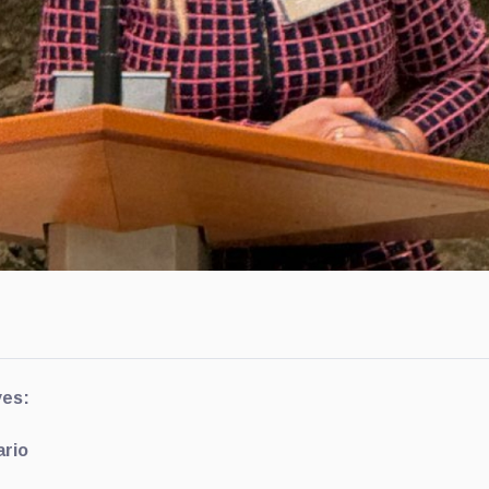
yes:
ario