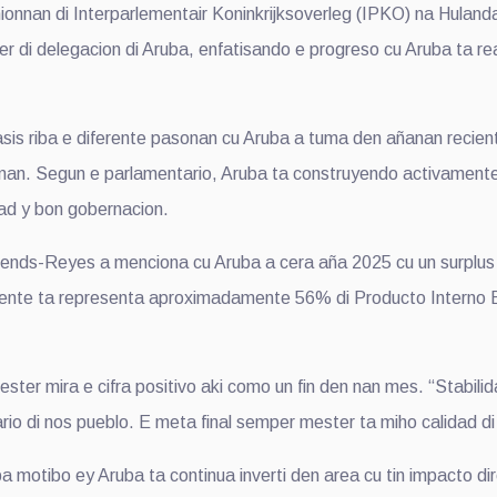
an di Interparlementair Koninkrijksoverleg (IPKO) na Hulanda, l
r di delegacion di Aruba, enfatisando e progreso cu Aruba ta real
is riba e diferente pasonan cu Aruba a tuma den añanan recient
nan. Segun e parlamentario, Aruba ta construyendo activament
dad y bon gobernacion.
ends-Reyes a menciona cu Aruba a cera aña 2025 cu un surplus p
mente ta representa aproximadamente 56% di Producto Interno B
er mira e cifra positivo aki como un fin den nan mes. “Stabilida
ario di nos pueblo. E meta final semper mester ta miho calidad di
pa motibo ey Aruba ta continua inverti den area cu tin impacto di