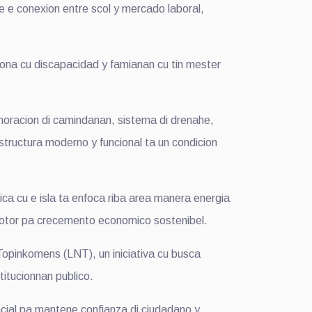
 e conexion entre scol y mercado laboral,
sona cu discapacidad y famianan cu tin mester
horacion di camindanan, sistema di drenahe,
structura moderno y funcional ta un condicion
ica cu e isla ta enfoca riba area manera energia
o motor pa crecemento economico sostenibel.
pinkomens (LNT), un iniciativa cu busca
itucionnan publico.
ncial pa mantene confianza di ciudadano y