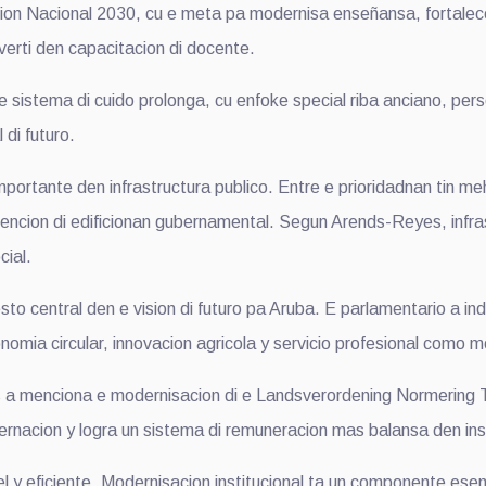
on Nacional 2030, cu e meta pa modernisa enseñansa, fortalece
inverti den capacitacion di docente.
sistema di cuido prolonga, cu enfoke special riba anciano, per
 di futuro.
rtante den infrastructura publico. Entre e prioridadnan tin me
ntencion di edificionan gubernamental. Segun Arends-Reyes, infra
cial.
to central den e vision di futuro pa Aruba. E parlamentario a ind
economia circular, innovacion agricola y servicio profesional com
a menciona e modernisacion di e Landsverordening Normering To
nacion y logra un sistema di remuneracion mas balansa den inst
l y eficiente. Modernisacion institucional ta un componente ese