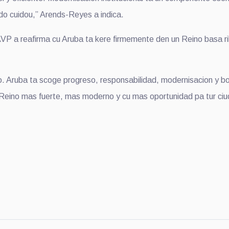
do cuidou,” Arends-Reyes a indica.
n di AVP a reafirma cu Aruba ta kere firmemente den un Reino basa
tro. Aruba ta scoge progreso, responsabilidad, modernisacion y b
n Reino mas fuerte, mas moderno y cu mas oportunidad pa tur ci