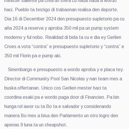
minister saliente pa crea un sfera cu nada nada a wordo
haci. Pueblo ta testigo di trabaonan realisa den deporte.
Dia 16 di December 2024 den presupuesto supletorio pa cu
aña 2024 a reserva y aproba 350 mil pa un pump system
moderno y ful nobo. Realidad di bida ta cu e dia ey Gerlien
Croes a vota “contra” e presupuesto supletorio y “contra” e
350 mil Florin pa e pump aki.
Sinembargo e presupuesto a wordo aproba y e placa tey.
Director di Community Pool San Nicolas y nan team mes a
buska offertanan. Unico cos Gerlien mester haci ta
coordina esaki pa e wordo paga door di Financien. Pa bin
hunga rol awor cu ta Bo ta e salvador y considerando
manera Bo mes a bisa den Parlamento un otro logro den
apenas 9 luna ta un cheapshot.