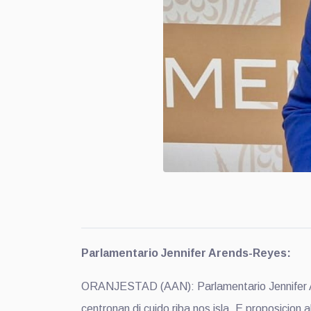
Parlamentario Jennifer Arends-Reyes:
ORANJESTAD (AAN): Parlamentario Jennifer Are
centronan di cuido riba nos isla. E proposicion 