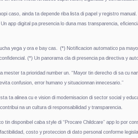
i caso, ainda ta depende riba lista di papel y registro manual
n app digital pa presencia lo duna mas transparencia, eficienc
ucha yega y ora e bay cas. (*) Notificacion automatico pa mayor 
confidencial. (*) Un panorama cla di presencia pa directiva y au
mester ta prioridad number un. “Mayor tin derecho di sa cu nan y
evita confusion, error humano y situacionnan innecesario.”
 ta alinea cu e vision di modernisacion di sector social y educ
ntribui na un cultura di responsabilidad y transparencia.
ico tin disponibel caba style di “Procare Childcare” app lo por co
 factibilidad, costo y proteccion di dato personal conforme legisl