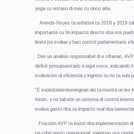
yega cu retraso di mas cu cinco aña.
Arends-Reyes ta enfatisa cu 2018 y 2019 tabat
importante cu tin impacto directo riba nos pue
limita pa evalua y haci control parlamentario efe
Den un analisis responsabel di e cifranan, AVP
deficit presupuestario a sigui crece, indicando
evaluacion di eficiencia y ingreso cu no ta sub
“E exploitatierekeningnan aki ta mustra un les i
fondo, y no tabatin un sistema di control inter
evalua gasto riba su impacto real riba bienestar
Fraccion AVP ta insisti riba implementacion di u
pa cubri gasto operacional, mientras nos ciudad