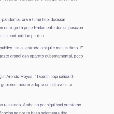
-pandemia, ora a tuma hopi decision
den entrega ta pone Parlamento den un posicion
en su contabilidad publico.
blico, sin cu entrada a sigui e mesun ritmo. E
9: gasto grandi den aparato gubernamental, poco
egun Arends-Reyes. “Tabatin hopi salida di
s gobierno mester adopta un cultura cu ta
iba resultado. Aruba no por sigui haci prestamo
ificacion no por ta basa solamente riba