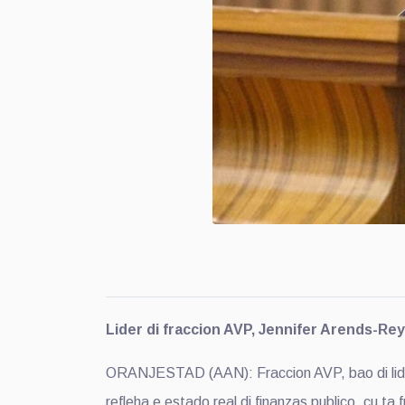
Lider di fraccion AVP, Jennifer Arends-Re
ORANJESTAD (AAN): Fraccion AVP, bao di lidera
refleha e estado real di finanzas publico, cu ta