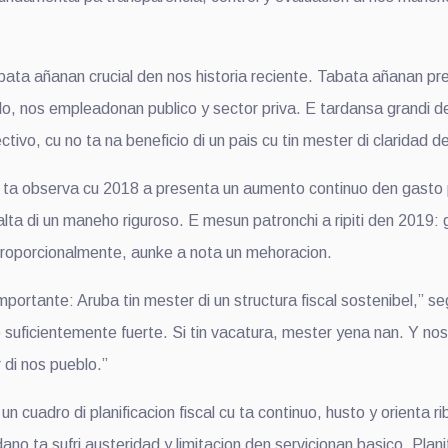
a añanan crucial den nos historia reciente. Tabata añanan pre
blo, nos empleadonan publico y sector priva. E tardansa grandi 
ctivo, cu no ta na beneficio di un pais cu tin mester di claridad d
 ta observa cu 2018 a presenta un aumento continuo den gasto pu
 falta di un maneho riguroso. E mesun patronchi a ripiti den 201
i proporcionalmente, aunke a nota un mehoracion.
mportante: Aruba tin mester di un structura fiscal sostenibel,” s
no suficientemente fuerte. Si tin vacatura, mester yena nan. Y no
 di nos pueblo.”
n cuadro di planificacion fiscal cu ta continuo, husto y orienta r
ano ta sufri austeridad y limitacion den servicionan basico. Plan