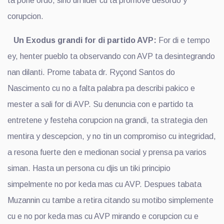
ta pone ordo, sino un lider cu ta promove desordo y
corupcion.
Un Exodus grandi for di partido AVP:
For di e tempo
ey, henter pueblo ta observando con AVP ta desintegrando
nan dilanti. Prome tabata dr. Ryçond Santos do
Nascimento cu no a falta palabra pa describi pakico e
mester a sali for di AVP. Su denuncia con e partido ta
entretene y festeha corupcion na grandi, ta strategia den
mentira y descepcion, y no tin un compromiso cu integridad,
a resona fuerte den e medionan social y prensa pa varios
siman. Hasta un persona cu djis un tiki principio
simpelmente no por keda mas cu AVP. Despues tabata
Muzannin cu tambe a retira citando su motibo simplemente
cu e no por keda mas cu AVP mirando e corupcion cu e