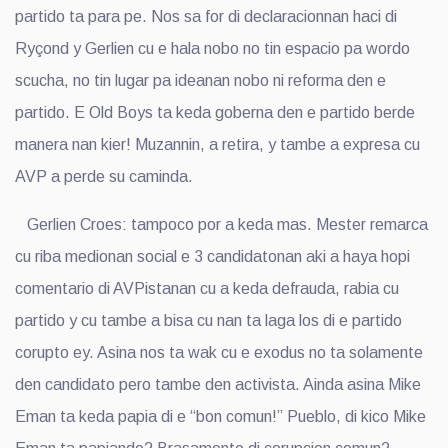
partido ta para pe. Nos sa for di declaracionnan haci di
Ryçond y Gerlien cu e hala nobo no tin espacio pa wordo
scucha, no tin lugar pa ideanan nobo ni reforma den e
partido. E Old Boys ta keda goberna den e partido berde
manera nan kier! Muzannin, a retira, y tambe a expresa cu
AVP a perde su caminda.
Gerlien Croes: tampoco por a keda mas. Mester remarca
cu riba medionan social e 3 candidatonan aki a haya hopi
comentario di AVPistanan cu a keda defrauda, rabia cu
partido y cu tambe a bisa cu nan ta laga los di e partido
corupto ey. Asina nos ta wak cu e exodus no ta solamente
den candidato pero tambe den activista. Ainda asina Mike
Eman ta keda papia di e “bon comun!” Pueblo, di kico Mike