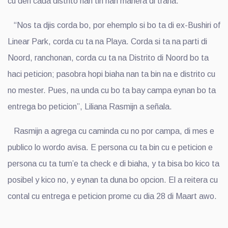
cu den cada distrito nan tin nan manera di traha.
“Nos ta djis corda bo, por ehemplo si bo ta di ex-Bushiri of
Linear Park, corda cu ta na Playa. Corda si ta na parti di
Noord, ranchonan, corda cu ta na Distrito di Noord bo ta
haci peticion; pasobra hopi biaha nan ta bin na e distrito cu
no mester. Pues, na unda cu bo ta bay campa eynan bo ta
entrega bo peticion”, Liliana Rasmijn a señala.
Rasmijn a agrega cu caminda cu no por campa, di mes e
publico lo wordo avisa. E persona cu ta bin cu e peticion e
persona cu ta tum’e ta check e di biaha, y ta bisa bo kico ta
posibel y kico no, y eynan ta duna bo opcion. El a reitera cu
contal cu entrega e peticion prome cu dia 28 di Maart awo.