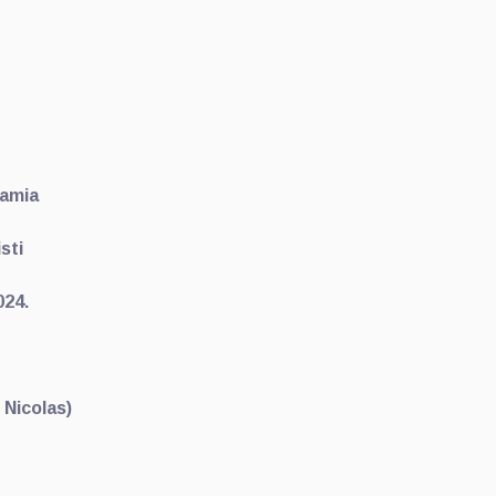
famia
sti
024.
 Nicolas)