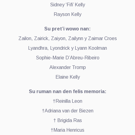
Sidney ‘Fifi’ Kelly
Rayson Kelly
Su pret’i wowo nan:
Zailon, Zairick, Zaiyon, Zailynn y Zaimar Croes
Lyandhra, Lyondrick y Lyann Koolman
Sophie-Marie D’Abreu-Ribeiro
Alexander Tromp
Elaine Kelly
Su ruman nan den felis memoria:
†Reinilla Leon
†Adriana van der Biezen
† Brigida Ras
†Maria Henricus