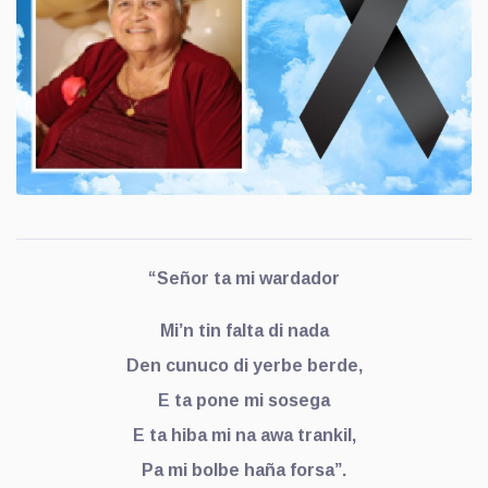
“Señor ta mi wardador
Mi’n tin falta di nada
Den cunuco di yerbe berde,
E ta pone mi sosega
E ta hiba mi na awa trankil,
Pa mi bolbe haña forsa”.