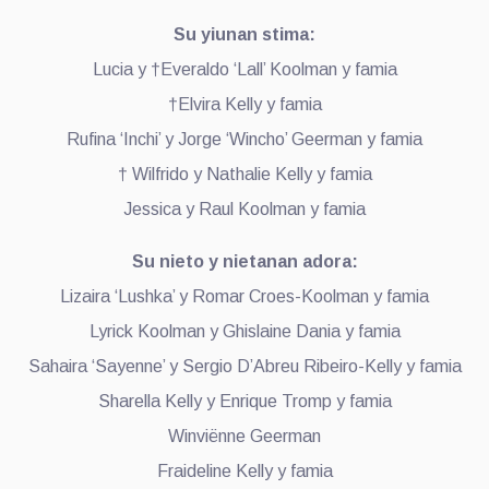
Su yiunan stima:
Lucia y †Everaldo ‘Lall’ Koolman y famia
†Elvira Kelly y famia
Rufina ‘Inchi’ y Jorge ‘Wincho’ Geerman y famia
† Wilfrido y Nathalie Kelly y famia
Jessica y Raul Koolman y famia
Su nieto y nietanan adora:
Lizaira ‘Lushka’ y Romar Croes-Koolman y famia
Lyrick Koolman y Ghislaine Dania y famia
Sahaira ‘Sayenne’ y Sergio D’Abreu Ribeiro-Kelly y famia
Sharella Kelly y Enrique Tromp y famia
Winviënne Geerman
Fraideline Kelly y famia