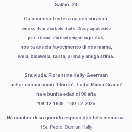
Salmo: 23
Cu inmenso tristeza na nos curason,
pero conforme cu boluntad di Dios y agradecido
nos,
pa tur locual e'la haci y significa pa
nos ta anucia fayecimento di nos mama,
wela, bisawela, tanta, prima y amiga stima.
Sra viuda. Florentina Kelly-Geerman
mihor conoci como:‘Florita’, ‘Foita, Mama Grandi’
na e bunita edad di 90 aña
*08-12-1935 - †30-12-2025
Na nomber di su querido esposo den felis memoria:
†Sr. Pedro ‘Damian’ Kelly