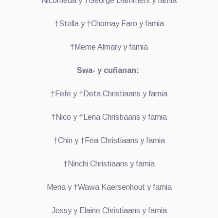
Nicomeda y †George Dammers y famia
†Stella y †Chomay Faro y famia
†Meme Almary y famia
Swa- y cuñanan:
†Fefe y †Deta Christiaans y famia
†Nico y †Lena Christiaans y famia
†Chin y †Fea Christiaans y famia
†Ninchi Christiaans y famia
Mena y †Wawa Kaersenhout y famia
Jossy y Elaine Christiaans y famia