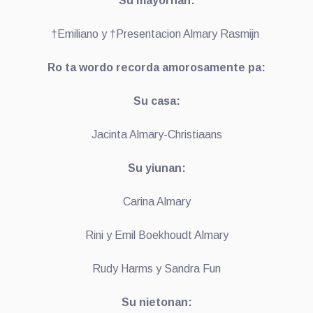
Su mayornan:
†Emiliano y †Presentacion Almary Rasmijn
Ro ta wordo recorda amorosamente pa:
Su casa:
Jacinta Almary-Christiaans
Su yiunan:
Carina Almary
Rini y Emil Boekhoudt Almary
Rudy Harms y Sandra Fun
Su nietonan: