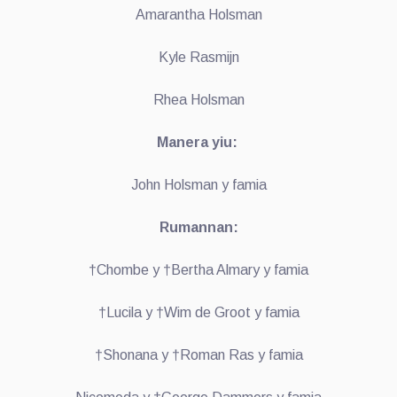
Amarantha Holsman
Kyle Rasmijn
Rhea Holsman
Manera yiu:
John Holsman y famia
Rumannan:
†Chombe y †Bertha Almary y famia
†Lucila y †Wim de Groot y famia
†Shonana y †Roman Ras y famia