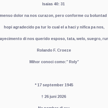
Isaias 40: 31
nmenso dolor na nos curazon, pero conforme cu boluntad d
hopi agradecido pa tur lo cual el a haci y nifica pa nos,
fayecimento di nos querido esposo, tata, welo, suegro, r
Rolando F. Croeze
Mihor conoci como:” Roly”
*
17 september 1945
†
26 juni 2026