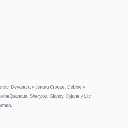
 Wendy, Deyanara y Jenara Croeze, Debbie y
lineQuandus, Sherylou, Gianny, Cyjane y Lily
erman.