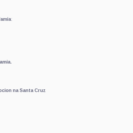
famia
:
amia.
epcion na Santa Cruz