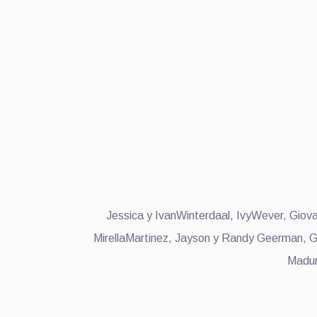
Jessica y IvanWinterdaal, IvyWever, Giova
MirellaMartinez, Jayson y Randy Geerman, Ga
Madur