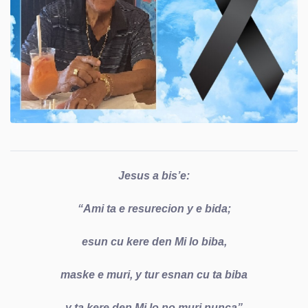
Jesus a bis’e:
“Ami ta e resurecion y e bida;
esun cu kere den Mi lo biba,
maske e muri, y tur esnan cu ta biba
y ta kere den Mi lo no muri nunca”