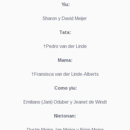
Yiu:
Sharon y David Meijer
Tata:
†Pedro van der Linde
Mama:
†Fransisca van der Linde-Alberts
Como yiu:
Emiliano (Jani) Oduber y Jeanet de Windt
Nietonan:
Dustin Meijer, Ian Meijer y Björn Meijer