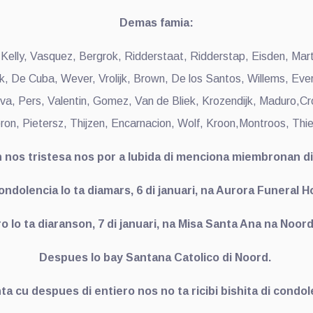
Demas famia:
Kelly, Vasquez, Bergrok, Ridderstaat, Ridderstap, Eisden, Marti
k, De Cuba, Wever, Vrolijk, Brown, De los Santos, Willems, Eve
a, Pers, Valentin, Gomez, Van de Bliek, Krozendijk, Maduro,C
ron, Pietersz, Thijzen, Encarnacion, Wolf, Kroon,Montroos, Thie
n nos tristesa nos por a lubida di menciona miembronan d
ndolencia lo ta diamars, 6 di januari, na Aurora Funeral 
o lo ta diaranson, 7 di januari, na Misa Santa Ana na Noor
Despues lo bay Santana Catolico di Noord.
ta cu despues di entiero nos no ta ricibi bishita di condol