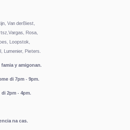
jn, Van derBiest,
rtsz,Vargas, Rosa,
roes, Loopstok,
l, Lumenier, Pieters.
i famia y amigonan.
Home di 7pm - 9pm.
d di 2pm - 4pm.
encia na cas.