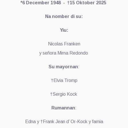
*6 December 1948 - †15 Oktober 2025
Na nomber di su:
Yiu:
Nicolas Franken
y señora Mirna Redondo
Su mayornan
:
†Elvia Tromp
†Sergio Kock
Rumannan
:
Edna y †Frank Jean d’ Or-Kock y famia