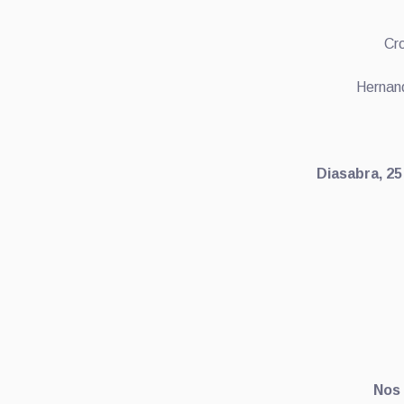
Cro
Hernand
Diasabra, 2
Nos 