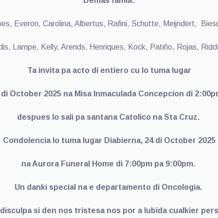
Demas famia:
es, Everon, Carolina, Albertus, Rafini, Schutte, Meijndert, Bie
is, Lampe, Kelly, Arends, Henriques, Kock, Patiño, Rojas, Ridd
Ta invita pa acto di entiero cu lo tuma lugar
5 di October 2025 na Misa Inmaculada Concepcion di 2:00p
despues lo sali pa santana Catolico na Sta Cruz.
Condolencia lo tuma lugar Diabierna, 24 di October 2025
na Aurora Funeral Home di 7:00pm pa 9:00pm.
Un danki special na e departamento di Oncologia.
disculpa si den nos tristesa nos por a lubida cualkier per