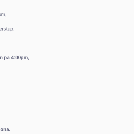
sum,
erstap,
m pa 4:00pm,
sona.