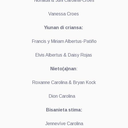
Noraida & Juni Carolina-Croes
Vanessa Croes
Yiunan di criansa:
Francis y Miriam Albertus-Patiño
Elvis Albertus & Daisy Rojas
Nieto(a)nan
:
Roxanne Carolina & Bryan Kock
Dion Carolina
Bisanieta stima:
Jennevíve Carolina