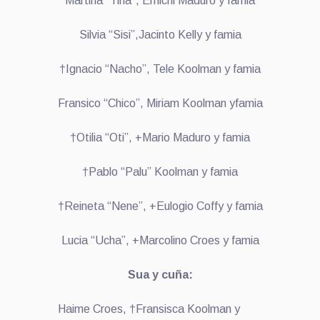
Martina “Tina”, Emichi Maduro y famia
Silvia “Sisi”,Jacinto Kelly y famia
†Ignacio “Nacho”, Tele Koolman y famia
Fransico “Chico”, Miriam Koolman yfamia
†Otilia “Oti”, +Mario Maduro y famia
†Pablo “Palu” Koolman y famia
†Reineta “Nene”, +Eulogio Coffy y famia
Lucia “Ucha”, +Marcolino Croes y famia
Sua y cuña:
Haime Croes, †Fransisca Koolman y