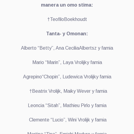
manera un omo stima:
†TeofiloBoekhoudt
Tanta- y Omonan:
Alberto “Betty”, Ana CeciliaAlbertsz y famia
Mario “Marin”, Laya Vrolijky famia
Agrepino“Chopin”, Ludewica Vrolijky famia
†Beatrix Vrolijk, Maiky Wever y famia
Leoncia “Sitah”, Mathieu Pirlo y famia
Clemente “Lucio”, Wini Vrolijk y famia