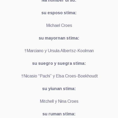
Na nomber di su:
su esposo stima:
Michael Croes
su mayornan stima:
†Marciano y Ursula Albertsz-Koolman
su suegro y suegra stima:
†Nicasio “Pachi” y Elsa Croes-Boekhoudt
su yiunan stima:
Mitchell y Nina Croes
su ruman stima: