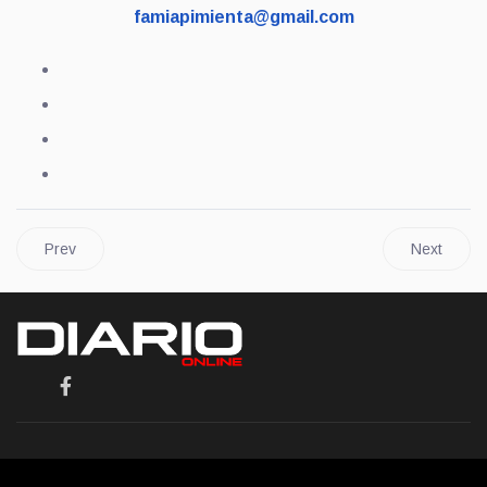
famiapimienta@gmail.com
Prev
Next