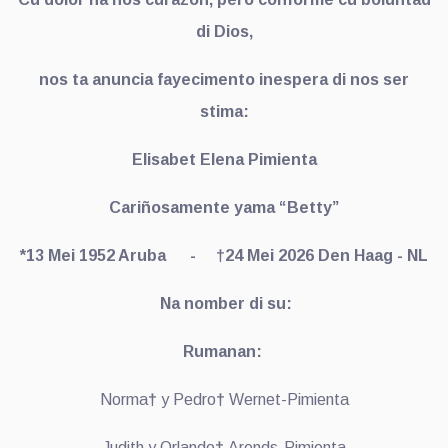
di Dios,
nos ta anuncia fayecimento inespera di nos ser
stima:
Elisabet Elena Pimienta
Cariñosamente yama “Betty”
*13 Mei 1952 Aruba - †24 Mei 2026 Den Haag - NL
Na nomber di su:
Rumanan:
Norma
†
y Pedro
†
Wernet-Pimienta
Judith y Orlando
†
Arends-Pimienta