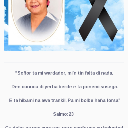
“Señor ta mi wardador, mi’n tin falta di nada.
Den cunucu di yerba berde e ta ponemi sosega.
E ta hibami na awa trankil, Pa mi bolbe haña forsa”
Salmo:23
Cu dolor na nos curazon, pero conforme cu boluntad