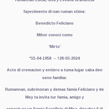
fayecimento di nan ruman stima:
Benedicto Feliciano
Mihor conoci como
‘Mirto’
*15-04-1958 -- †28-03-2024
Acto di cremacion y entiero a tuma lugar caba den
seno familiar.
Rumannan, subrinonan y demas famia Feliciano y de
Mey ta invita tur famia, amigo y
conocir na un Santo Sacrificio di Misa, diasabra 6 di