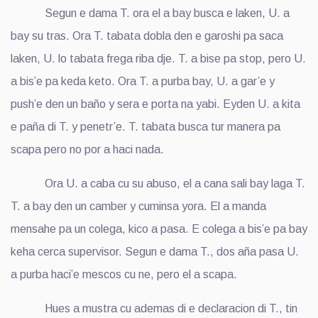
Segun e dama T. ora el a bay busca e laken, U. a
bay su tras. Ora T. tabata dobla den e garoshi pa saca
laken, U. lo tabata frega riba dje. T. a bise pa stop, pero U.
a bis’e pa keda keto. Ora T. a purba bay, U. a gar’e y
push’e den un baño y sera e porta na yabi. Eyden U. a kita
e paña di T. y penetr’e. T. tabata busca tur manera pa
scapa pero no por a haci nada.
Ora U. a caba cu su abuso, el a cana sali bay laga T.
T. a bay den un camber y cuminsa yora. El a manda
mensahe pa un colega, kico a pasa. E colega a bis’e pa bay
keha cerca supervisor. Segun e dama T., dos aña pasa U.
a purba haci’e mescos cu ne, pero el a scapa.
Hues a mustra cu ademas di e declaracion di T., tin