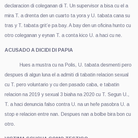
declaracion di coleganan di T. Un supervisor a bisa cu el a
mira T. a drenta den un cuarto ta yora y U. tabata cana su
tras y T. tabata grit’e pa bay. A bay den un oficina hunto cu
otro coleganan y eynan T. a conta kico U. a haci cu ne.
ACUSADO A DICIDI DI PAPIA
Hues a mustra cu na Polis, U. tabata desmenti pero
despues di algun luna el a admiti di tabatin relacion sexual
cu T. pero voluntario y cu den pasado caba, e tabatin
relacion na 2019 y sexual 3 biaha na 2020 cu T. Segun U.,
T. a haci denuncia falso contra U. na un hefe pasobra U. a
stop e relacion entre nan. Despues nan a bolbe bira bon cu
otro.