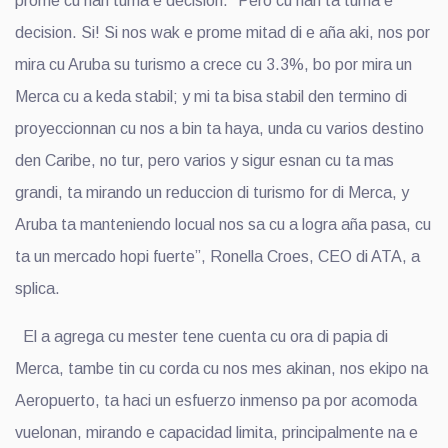
prome cu nan tuma e decision. “Pero cu nan ta tuma e
decision. Si! Si nos wak e prome mitad di e aña aki, nos por
mira cu Aruba su turismo a crece cu 3.3%, bo por mira un
Merca cu a keda stabil; y mi ta bisa stabil den termino di
proyeccionnan cu nos a bin ta haya, unda cu varios destino
den Caribe, no tur, pero varios y sigur esnan cu ta mas
grandi, ta mirando un reduccion di turismo for di Merca, y
Aruba ta manteniendo locual nos sa cu a logra aña pasa, cu
ta un mercado hopi fuerte”, Ronella Croes, CEO di ATA, a
splica.
El a agrega cu mester tene cuenta cu ora di papia di
Merca, tambe tin cu corda cu nos mes akinan, nos ekipo na
Aeropuerto, ta haci un esfuerzo inmenso pa por acomoda
vuelonan, mirando e capacidad limita, principalmente na e