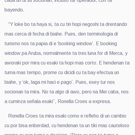
cada un di su socionan, incluso tur operador, con ta
bayendo.
“Y loke bo ta haya si, ta cu tin hopi negoshi ta drentando
mas cerca di fecha di biahe. Pues, den terminologia di
turismo nos ta papia di e ‘booking window’. E booking
window pa Aruba, normalmente ta tres luna for di Merca, y
aworaki por mira cu esaki ta hopi mas corto. E hendenan ta
tuma mas tempo, prome cu dicidi cu ta bay efectua un
biahe, y ‘ok, laga mi haci e pago’. Pues, esey tur nos
socionan ta mira. No ta algo di awo, pero na Mei caba, nos
a cuminza señala esaki”, Ronella Croes a expresa.
Ronella Croes ta mira esaki como e refleho di un cambio
cu por bisa enberdad, cu hendenan ta un tiki mas cauteloso