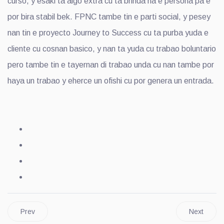
curso, y esaki ta algo extra cu ta brinda na e persona pa e
por bira stabil bek. FPNC tambe tin e parti social, y pesey
nan tin e proyecto Journey to Success cu ta purba yuda e
cliente cu cosnan basico, y nan ta yuda cu trabao boluntario
pero tambe tin e tayernan di trabao unda cu nan tambe por
haya un trabao y eherce un ofishi cu por genera un entrada.
Prev
Next