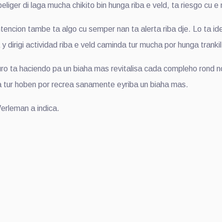
eliger di laga mucha chikito bin hunga riba e veld, ta riesgo cu 
encion tambe ta algo cu semper nan ta alerta riba dje. Lo ta idea
dirigi actividad riba e veld caminda tur mucha por hunga trankil
o ta haciendo pa un biaha mas revitalisa cada compleho rond no
a tur hoben por recrea sanamente eyriba un biaha mas.
erleman a indica.